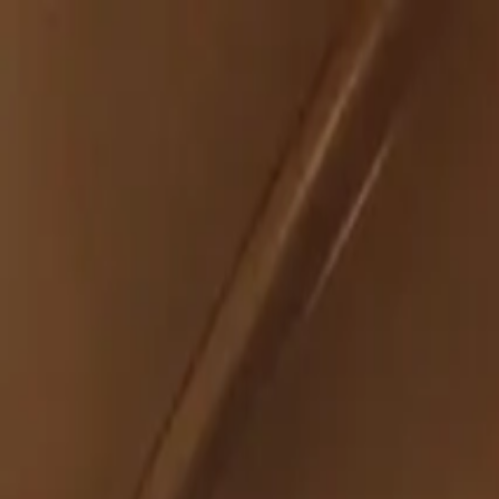
İçeriğe atla