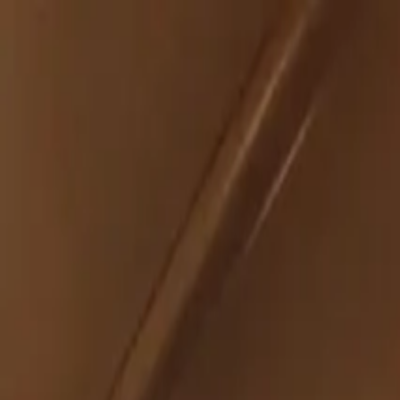
İçeriğe atla