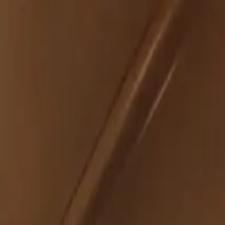
İçeriğe atla