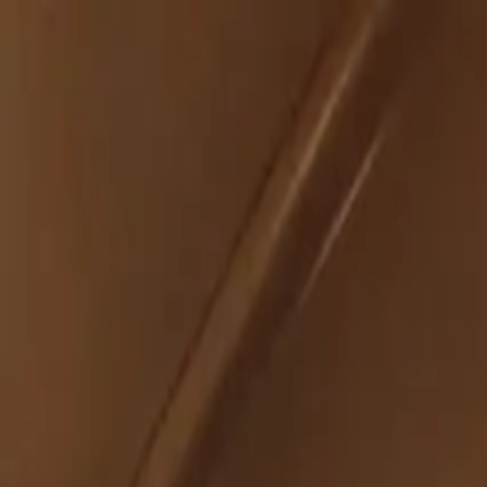
İçeriğe atla