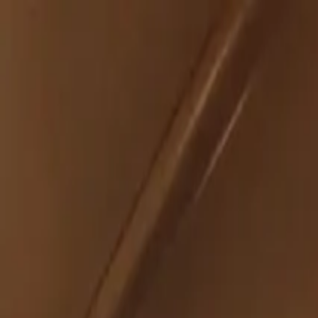
İçeriğe atla