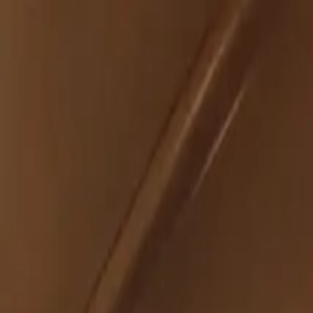
İçeriğe atla