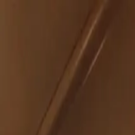
İçeriğe atla